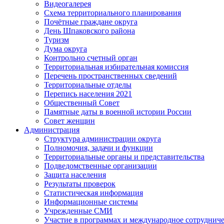
Видеогалерея
Схема территориального планирования
Почётные граждане округа
День Шпаковского района
Туризм
Дума округа
Контрольно счетный орган
Территориальная избирательная комиссия
Перечень пространственных сведений
Территориальные отделы
Перепись населения 2021
Общественный Совет
Памятные даты в военной истории России
Совет женщин
Администрация
Структура администрации округа
Полномочия, задачи и функции
Территориальные органы и представительства
Подведомственные организации
Защита населения
Результаты проверок
Статистическая информация
Информационные системы
Учрежденные СМИ
Участие в программах и международное сотруднич