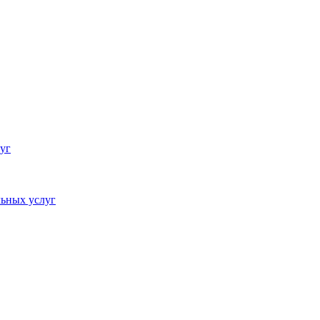
уг
ьных услуг