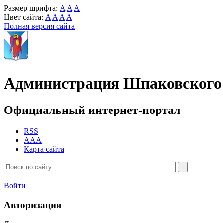
Размер шрифта:
A
A
A
Цвет сайта:
A
A
A
A
Полная версия сайта
Администрация Шпаковского 
Официальный интернет-портал
RSS
AAA
Карта сайта
Войти
Авторизация