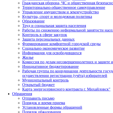
Гражданская оборона, ЧС и общественная безопасн
Территориально-общественное самоуправление
Управление имуществом и землеустройство
Культура, спорт и молодежная политика
Образование
Труд и социальная защита населения
Работы по снижению неформальной занятости насе
Контроль в сфере закупок
Защита персональных данных
Формирование комфортной городской среды
Социально-экономическое развитие
Информация для освободившихся
Жилье
Комиссия по делам несовершеннолетних и защите и
Инициативное бюджетирование
Рабочая группа по координации деятельности госу
осуществлении регистрации (учёта) избирателей
Муниципальный контроль
Открытый бюджет
Карта энергосервисного контракта г. Михайловск"
Обращения
Отправить письмо
Порядок и время приема
Установленные формы обращений
Порядок обжалования