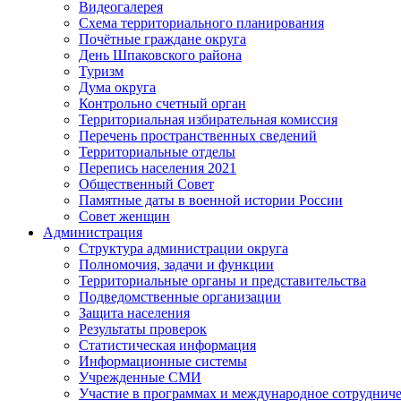
Видеогалерея
Схема территориального планирования
Почётные граждане округа
День Шпаковского района
Туризм
Дума округа
Контрольно счетный орган
Территориальная избирательная комиссия
Перечень пространственных сведений
Территориальные отделы
Перепись населения 2021
Общественный Совет
Памятные даты в военной истории России
Совет женщин
Администрация
Структура администрации округа
Полномочия, задачи и функции
Территориальные органы и представительства
Подведомственные организации
Защита населения
Результаты проверок
Статистическая информация
Информационные системы
Учрежденные СМИ
Участие в программах и международное сотруднич