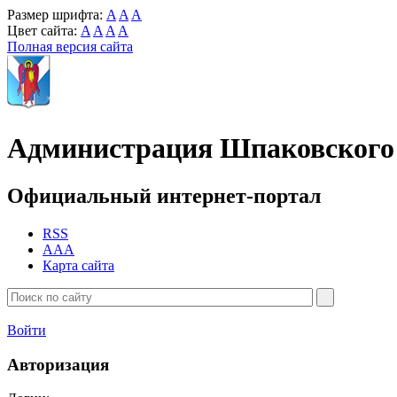
Размер шрифта:
A
A
A
Цвет сайта:
A
A
A
A
Полная версия сайта
Администрация Шпаковского 
Официальный интернет-портал
RSS
AAA
Карта сайта
Войти
Авторизация