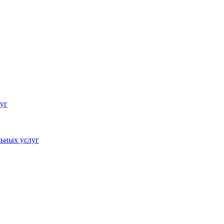
уг
ьных услуг