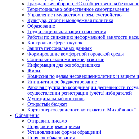
Гражданская оборона, ЧС и общественная безопасн
Территориально-общественное самоуправление
Управление имуществом и землеустройство
Культура, спорт и молодежная политика
Образование
Труд и социальная защита населения
Работы по снижению неформальной занятости насе
Контроль в сфере закупок
Защита персональных данных
Формирование комфортной городской среды
Социально-экономическое развитие
Информация для освободившихся
Жилье
Комиссия по делам несовершеннолетних и защите и
Инициативное бюджетирование
Рабочая группа по координации деятельности госу
осуществлении регистрации (учёта) избирателей
Муниципальный контроль
Открытый бюджет
Карта энергосервисного контракта г. Михайловск"
Обращения
Отправить письмо
Порядок и время приема
Установленные формы обращений
Порядок обжалования