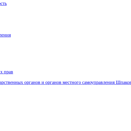
ость
ления
х прав
дарственных органов и органов местного самоуправления Шпако