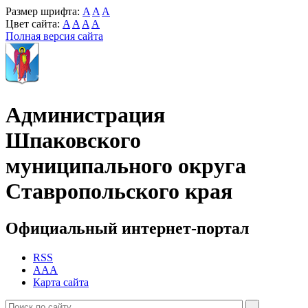
Размер шрифта:
A
A
A
Цвет сайта:
A
A
A
A
Полная версия сайта
Администрация
Шпаковского
муниципального округа
Ставропольского края
Официальный интернет-портал
RSS
AAA
Карта сайта