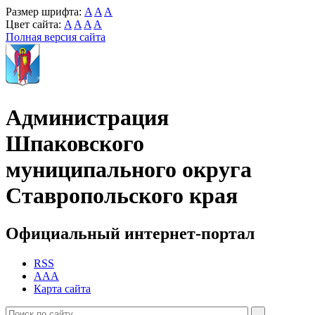
Размер шрифта:
A
A
A
Цвет сайта:
A
A
A
A
Полная версия сайта
Администрация
Шпаковского
муниципального округа
Ставропольского края
Официальный интернет-портал
RSS
AAA
Карта сайта