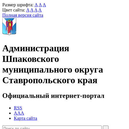
Размер шрифта:
A
A
A
Цвет сайта:
A
A
A
A
Полная версия сайта
Администрация
Шпаковского
муниципального округа
Ставропольского края
Официальный интернет-портал
RSS
AAA
Карта сайта