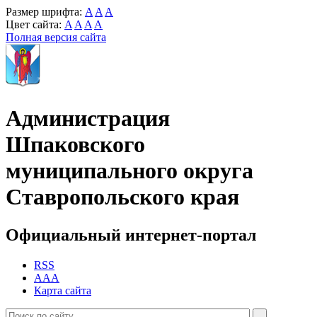
Размер шрифта:
A
A
A
Цвет сайта:
A
A
A
A
Полная версия сайта
Администрация
Шпаковского
муниципального округа
Ставропольского края
Официальный интернет-портал
RSS
AAA
Карта сайта