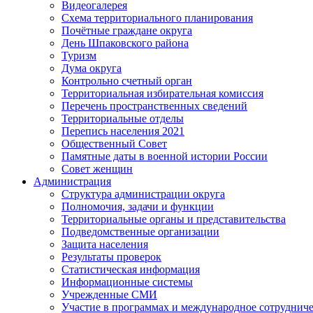
Видеогалерея
Схема территориального планирования
Почётные граждане округа
День Шпаковского района
Туризм
Дума округа
Контрольно счетный орган
Территориальная избирательная комиссия
Перечень пространственных сведений
Территориальные отделы
Перепись населения 2021
Общественный Совет
Памятные даты в военной истории России
Совет женщин
Администрация
Структура администрации округа
Полномочия, задачи и функции
Территориальные органы и представительства
Подведомственные организации
Защита населения
Результаты проверок
Статистическая информация
Информационные системы
Учрежденные СМИ
Участие в программах и международное сотруднич