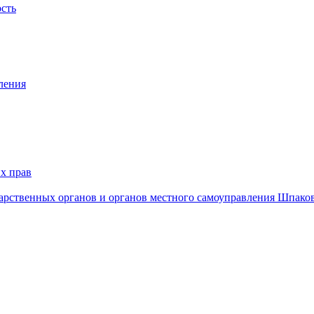
ость
ления
х прав
дарственных органов и органов местного самоуправления Шпако