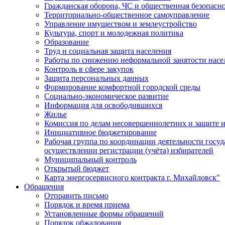
Гражданская оборона, ЧС и общественная безопасн
Территориально-общественное самоуправление
Управление имуществом и землеустройство
Культура, спорт и молодежная политика
Образование
Труд и социальная защита населения
Работы по снижению неформальной занятости насе
Контроль в сфере закупок
Защита персональных данных
Формирование комфортной городской среды
Социально-экономическое развитие
Информация для освободившихся
Жилье
Комиссия по делам несовершеннолетних и защите и
Инициативное бюджетирование
Рабочая группа по координации деятельности госу
осуществлении регистрации (учёта) избирателей
Муниципальный контроль
Открытый бюджет
Карта энергосервисного контракта г. Михайловск"
Обращения
Отправить письмо
Порядок и время приема
Установленные формы обращений
Порядок обжалования