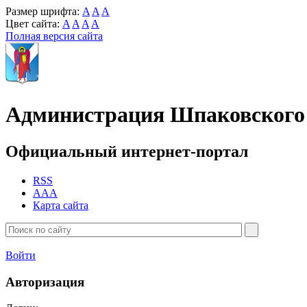
Размер шрифта:
A
A
A
Цвет сайта:
A
A
A
A
Полная версия сайта
Администрация Шпаковского 
Официальный интернет-портал
RSS
AAA
Карта сайта
Войти
Авторизация