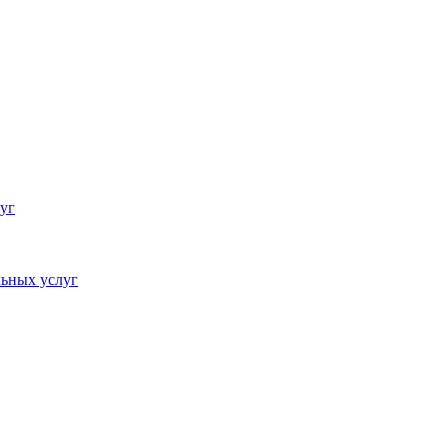
уг
ьных услуг