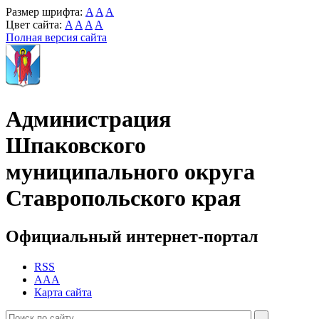
Размер шрифта:
A
A
A
Цвет сайта:
A
A
A
A
Полная версия сайта
Администрация
Шпаковского
муниципального округа
Ставропольского края
Официальный интернет-портал
RSS
AAA
Карта сайта