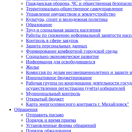
Гражданская оборона, ЧС и общественная безопасн
Территориально-общественное самоуправление
Управление имуществом и землеустройство
Культура, спорт и молодежная политика
Образование
Труд и социальная защита населения
Работы по снижению неформальной занятости насе
Контроль в сфере закупок
Защита персональных данных
Формирование комфортной городской среды
Социально-экономическое развитие
Информация для освободившихся
Жилье
Комиссия по делам несовершеннолетних и защите и
Инициативное бюджетирование
Рабочая группа по координации деятельности госу
осуществлении регистрации (учёта) избирателей
Муниципальный контроль
Открытый бюджет
Карта энергосервисного контракта г. Михайловск"
Обращения
Отправить письмо
Порядок и время приема
Установленные формы обращений
Порядок обжалования