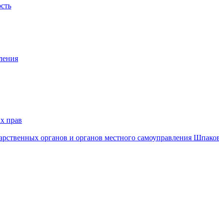
ость
ления
х прав
дарственных органов и органов местного самоуправления Шпако