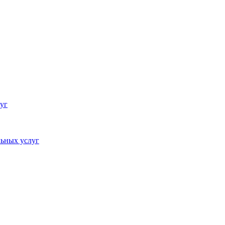
уг
ьных услуг