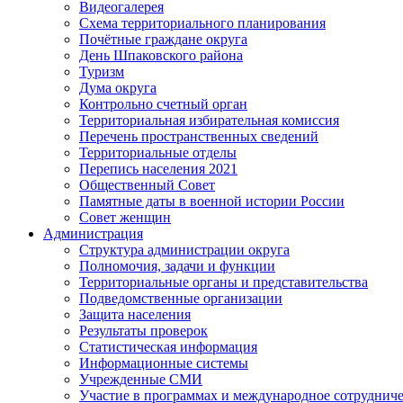
Видеогалерея
Схема территориального планирования
Почётные граждане округа
День Шпаковского района
Туризм
Дума округа
Контрольно счетный орган
Территориальная избирательная комиссия
Перечень пространственных сведений
Территориальные отделы
Перепись населения 2021
Общественный Совет
Памятные даты в военной истории России
Совет женщин
Администрация
Структура администрации округа
Полномочия, задачи и функции
Территориальные органы и представительства
Подведомственные организации
Защита населения
Результаты проверок
Статистическая информация
Информационные системы
Учрежденные СМИ
Участие в программах и международное сотруднич