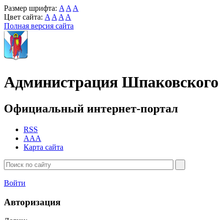
Размер шрифта:
A
A
A
Цвет сайта:
A
A
A
A
Полная версия сайта
Администрация Шпаковского 
Официальный интернет-портал
RSS
AAA
Карта сайта
Войти
Авторизация