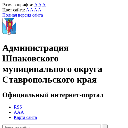
Размер шрифта:
A
A
A
Цвет сайта:
A
A
A
A
Полная версия сайта
Администрация
Шпаковского
муниципального округа
Ставропольского края
Официальный интернет-портал
RSS
AAA
Карта сайта