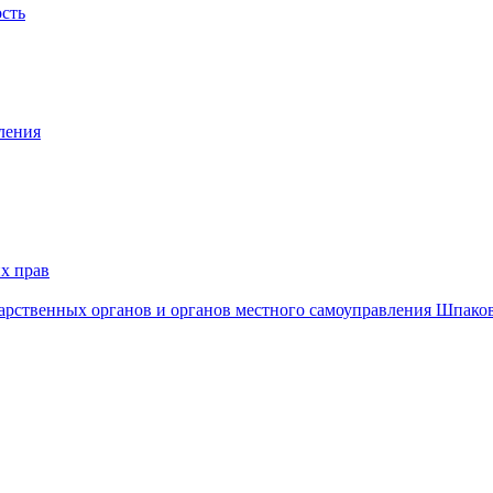
ость
ления
х прав
дарственных органов и органов местного самоуправления Шпако