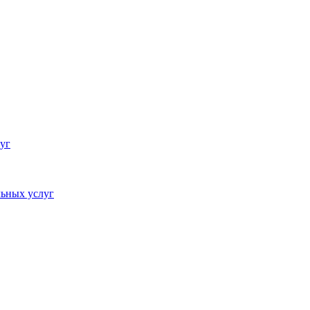
уг
ьных услуг