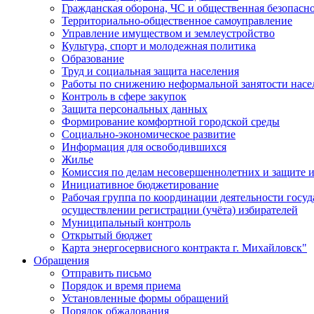
Гражданская оборона, ЧС и общественная безопасн
Территориально-общественное самоуправление
Управление имуществом и землеустройство
Культура, спорт и молодежная политика
Образование
Труд и социальная защита населения
Работы по снижению неформальной занятости насе
Контроль в сфере закупок
Защита персональных данных
Формирование комфортной городской среды
Социально-экономическое развитие
Информация для освободившихся
Жилье
Комиссия по делам несовершеннолетних и защите и
Инициативное бюджетирование
Рабочая группа по координации деятельности госу
осуществлении регистрации (учёта) избирателей
Муниципальный контроль
Открытый бюджет
Карта энергосервисного контракта г. Михайловск"
Обращения
Отправить письмо
Порядок и время приема
Установленные формы обращений
Порядок обжалования