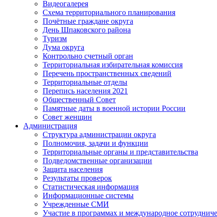
Видеогалерея
Схема территориального планирования
Почётные граждане округа
День Шпаковского района
Туризм
Дума округа
Контрольно счетный орган
Территориальная избирательная комиссия
Перечень пространственных сведений
Территориальные отделы
Перепись населения 2021
Общественный Совет
Памятные даты в военной истории России
Совет женщин
Администрация
Структура администрации округа
Полномочия, задачи и функции
Территориальные органы и представительства
Подведомственные организации
Защита населения
Результаты проверок
Статистическая информация
Информационные системы
Учрежденные СМИ
Участие в программах и международное сотруднич