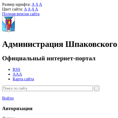
Размер шрифта:
A
A
A
Цвет сайта:
A
A
A
A
Полная версия сайта
Администрация Шпаковского 
Официальный интернет-портал
RSS
AAA
Карта сайта
Войти
Авторизация