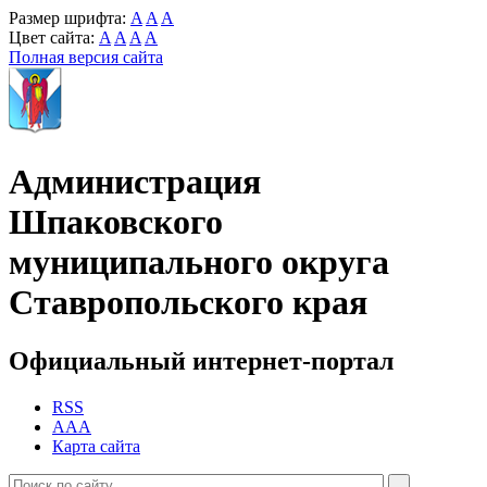
Размер шрифта:
A
A
A
Цвет сайта:
A
A
A
A
Полная версия сайта
Администрация
Шпаковского
муниципального округа
Ставропольского края
Официальный интернет-портал
RSS
AAA
Карта сайта