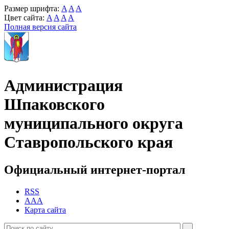
Размер шрифта:
A
A
A
Цвет сайта:
A
A
A
A
Полная версия сайта
Администрация
Шпаковского
муниципального округа
Ставропольского края
Официальный интернет-портал
RSS
AAA
Карта сайта