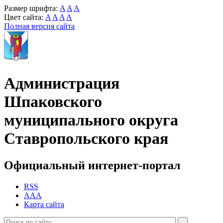
Размер шрифта:
A
A
A
Цвет сайта:
A
A
A
A
Полная версия сайта
Администрация
Шпаковского
муниципального округа
Ставропольского края
Официальный интернет-портал
RSS
AAA
Карта сайта