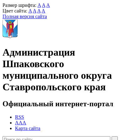
Размер шрифта:
A
A
A
Цвет сайта:
A
A
A
A
Полная версия сайта
Администрация
Шпаковского
муниципального округа
Ставропольского края
Официальный интернет-портал
RSS
AAA
Карта сайта