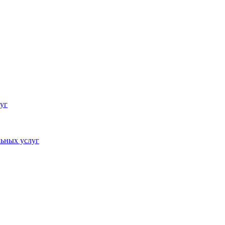
уг
ьных услуг