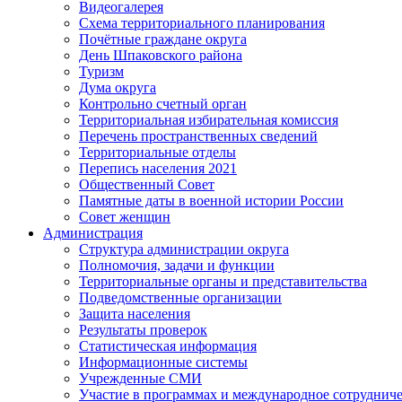
Видеогалерея
Схема территориального планирования
Почётные граждане округа
День Шпаковского района
Туризм
Дума округа
Контрольно счетный орган
Территориальная избирательная комиссия
Перечень пространственных сведений
Территориальные отделы
Перепись населения 2021
Общественный Совет
Памятные даты в военной истории России
Совет женщин
Администрация
Структура администрации округа
Полномочия, задачи и функции
Территориальные органы и представительства
Подведомственные организации
Защита населения
Результаты проверок
Статистическая информация
Информационные системы
Учрежденные СМИ
Участие в программах и международное сотруднич