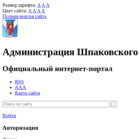
Размер шрифта:
A
A
A
Цвет сайта:
A
A
A
A
Полная версия сайта
Администрация Шпаковского 
Официальный интернет-портал
RSS
AAA
Карта сайта
Войти
Авторизация