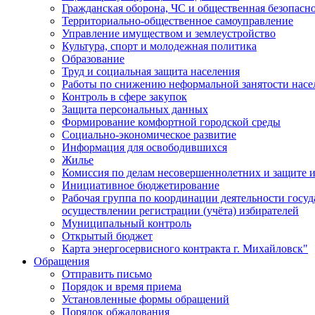
Гражданская оборона, ЧС и общественная безопасн
Территориально-общественное самоуправление
Управление имуществом и землеустройство
Культура, спорт и молодежная политика
Образование
Труд и социальная защита населения
Работы по снижению неформальной занятости насе
Контроль в сфере закупок
Защита персональных данных
Формирование комфортной городской среды
Социально-экономическое развитие
Информация для освободившихся
Жилье
Комиссия по делам несовершеннолетних и защите и
Инициативное бюджетирование
Рабочая группа по координации деятельности госу
осуществлении регистрации (учёта) избирателей
Муниципальный контроль
Открытый бюджет
Карта энергосервисного контракта г. Михайловск"
Обращения
Отправить письмо
Порядок и время приема
Установленные формы обращений
Порядок обжалования