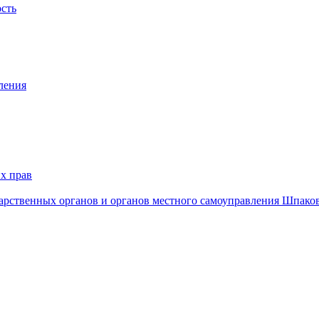
ость
ления
х прав
дарственных органов и органов местного самоуправления Шпако