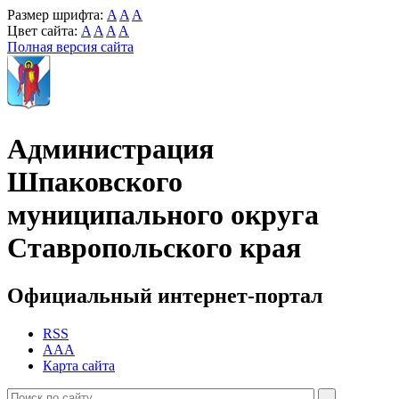
Размер шрифта:
A
A
A
Цвет сайта:
A
A
A
A
Полная версия сайта
Администрация
Шпаковского
муниципального округа
Ставропольского края
Официальный интернет-портал
RSS
AAA
Карта сайта