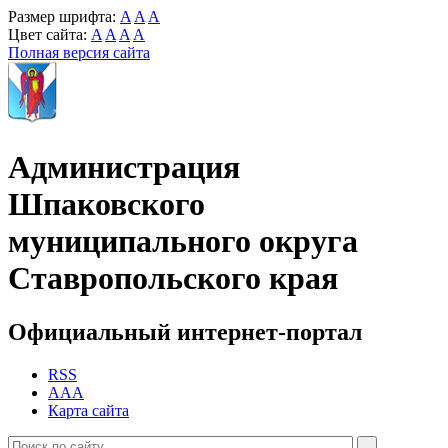
Размер шрифта:
A
A
A
Цвет сайта:
A
A
A
A
Полная версия сайта
Администрация
Шпаковского
муниципального округа
Ставропольского края
Официальный интернет-портал
RSS
AAA
Карта сайта