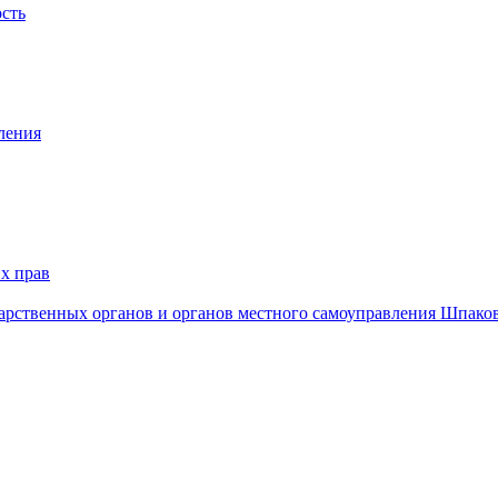
ость
ления
х прав
дарственных органов и органов местного самоуправления Шпако