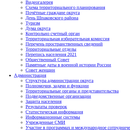
Видеогалерея
Схема территориального планирования
Почётные граждане округа
День Шпаковского района
Туризм
Дума округа
Контрольно счетный орган
Территориальная избирательная комиссия
Перечень пространственных сведений
Территориальные отделы
Перепись населения 2021
Общественный Совет
Памятные даты в военной истории России
Совет женщин
Администрация
Структура администрации округа
Полномочия, задачи и функции
Территориальные органы и представительства
Подведомственные организации
Защита населения
Результаты проверок
Статистическая информация
Информационные системы
Учрежденные СМИ
Участие в программах и международное сотруднич