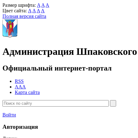
Размер шрифта:
A
A
A
Цвет сайта:
A
A
A
A
Полная версия сайта
Администрация Шпаковского 
Официальный интернет-портал
RSS
AAA
Карта сайта
Войти
Авторизация