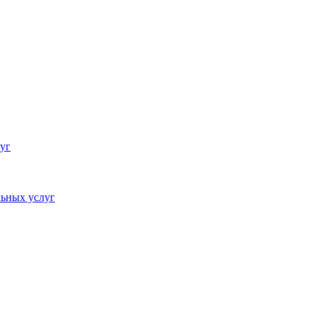
уг
ьных услуг