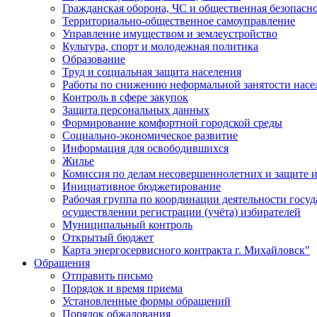
Гражданская оборона, ЧС и общественная безопасн
Территориально-общественное самоуправление
Управление имуществом и землеустройство
Культура, спорт и молодежная политика
Образование
Труд и социальная защита населения
Работы по снижению неформальной занятости насе
Контроль в сфере закупок
Защита персональных данных
Формирование комфортной городской среды
Социально-экономическое развитие
Информация для освободившихся
Жилье
Комиссия по делам несовершеннолетних и защите и
Инициативное бюджетирование
Рабочая группа по координации деятельности госу
осуществлении регистрации (учёта) избирателей
Муниципальный контроль
Открытый бюджет
Карта энергосервисного контракта г. Михайловск"
Обращения
Отправить письмо
Порядок и время приема
Установленные формы обращений
Порядок обжалования