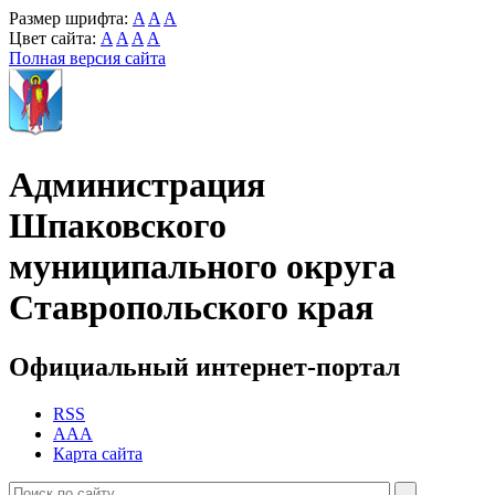
Размер шрифта:
A
A
A
Цвет сайта:
A
A
A
A
Полная версия сайта
Администрация
Шпаковского
муниципального округа
Ставропольского края
Официальный интернет-портал
RSS
AAA
Карта сайта