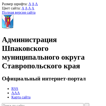
Размер шрифта:
A
A
A
Цвет сайта:
A
A
A
A
Полная версия сайта
Администрация
Шпаковского
муниципального округа
Ставропольского края
Официальный интернет-портал
RSS
AAA
Карта сайта