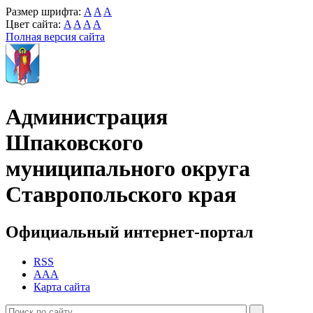
Размер шрифта:
A
A
A
Цвет сайта:
A
A
A
A
Полная версия сайта
Администрация
Шпаковского
муниципального округа
Ставропольского края
Официальный интернет-портал
RSS
AAA
Карта сайта