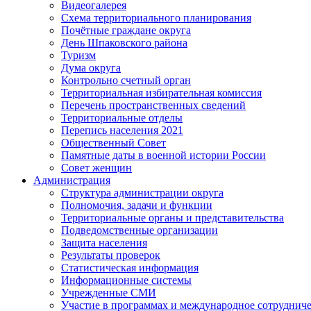
Видеогалерея
Схема территориального планирования
Почётные граждане округа
День Шпаковского района
Туризм
Дума округа
Контрольно счетный орган
Территориальная избирательная комиссия
Перечень пространственных сведений
Территориальные отделы
Перепись населения 2021
Общественный Совет
Памятные даты в военной истории России
Совет женщин
Администрация
Структура администрации округа
Полномочия, задачи и функции
Территориальные органы и представительства
Подведомственные организации
Защита населения
Результаты проверок
Статистическая информация
Информационные системы
Учрежденные СМИ
Участие в программах и международное сотруднич