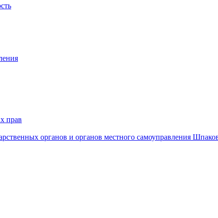
ость
ления
х прав
дарственных органов и органов местного самоуправления Шпако