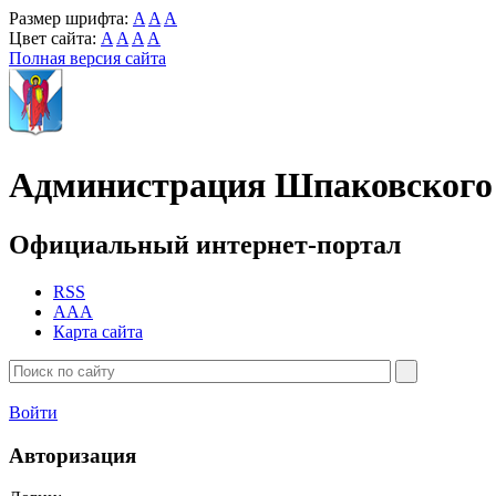
Размер шрифта:
A
A
A
Цвет сайта:
A
A
A
A
Полная версия сайта
Администрация Шпаковского 
Официальный интернет-портал
RSS
AAA
Карта сайта
Войти
Авторизация