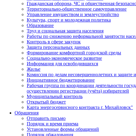
Гражданская оборона, ЧС и общественная безопасн
Территориально-общественное самоуправление
Управление имуществом и землеустройство
Культура, спорт и молодежная политика
Образование
Труд и социальная защита населения
Работы по снижению неформальной занятости насе
Контроль в сфере закупок
Защита персональных данных
Формирование комфортной городской среды
Социально-экономическое развитие
Информация для освободившихся
Жилье
Комиссия по делам несовершеннолетних и защите и
Инициативное бюджетирование
Рабочая группа по координации деятельности госу
осуществлении регистрации (учёта) избирателей
Муниципальный контроль
Открытый бюджет
Карта энергосервисного контракта г. Михайловск"
Обращения
Отправить письмо
Порядок и время приема
Установленные формы обращений
Порядок обжалования