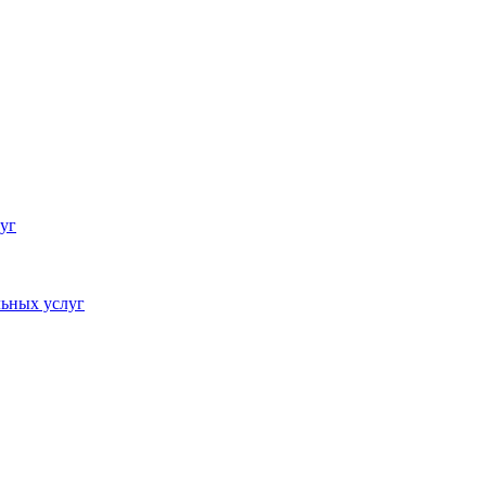
уг
ьных услуг