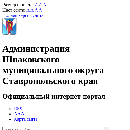
Размер шрифта:
A
A
A
Цвет сайта:
A
A
A
A
Полная версия сайта
Администрация
Шпаковского
муниципального округа
Ставропольского края
Официальный интернет-портал
RSS
AAA
Карта сайта