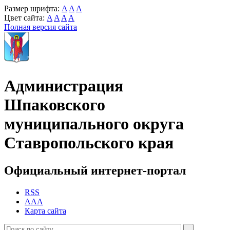
Размер шрифта:
A
A
A
Цвет сайта:
A
A
A
A
Полная версия сайта
Администрация
Шпаковского
муниципального округа
Ставропольского края
Официальный интернет-портал
RSS
AAA
Карта сайта