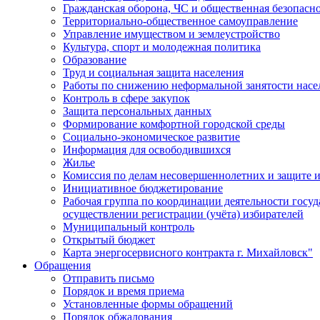
Гражданская оборона, ЧС и общественная безопасн
Территориально-общественное самоуправление
Управление имуществом и землеустройство
Культура, спорт и молодежная политика
Образование
Труд и социальная защита населения
Работы по снижению неформальной занятости насе
Контроль в сфере закупок
Защита персональных данных
Формирование комфортной городской среды
Социально-экономическое развитие
Информация для освободившихся
Жилье
Комиссия по делам несовершеннолетних и защите и
Инициативное бюджетирование
Рабочая группа по координации деятельности госу
осуществлении регистрации (учёта) избирателей
Муниципальный контроль
Открытый бюджет
Карта энергосервисного контракта г. Михайловск"
Обращения
Отправить письмо
Порядок и время приема
Установленные формы обращений
Порядок обжалования