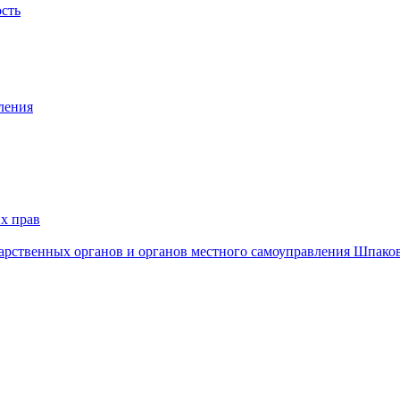
ость
ления
х прав
дарственных органов и органов местного самоуправления Шпако