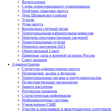
Видеогалерея
Схема территориального планирования
Почётные граждане округа
День Шпаковского района
Туризм
Дума округа
Контрольно счетный орган
Территориальная избирательная комиссия
Перечень пространственных сведений
Территориальные отделы
Перепись населения 2021
Общественный Совет
Памятные даты в военной истории России
Совет женщин
Администрация
Структура администрации округа
Полномочия, задачи и функции
Территориальные органы и представительства
Подведомственные организации
Защита населения
Результаты проверок
Статистическая информация
Информационные системы
Учрежденные СМИ
Участие в программах и международное сотруднич