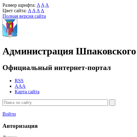
Размер шрифта:
A
A
A
Цвет сайта:
A
A
A
A
Полная версия сайта
Администрация Шпаковского 
Официальный интернет-портал
RSS
AAA
Карта сайта
Войти
Авторизация