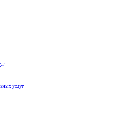
уг
ьных услуг