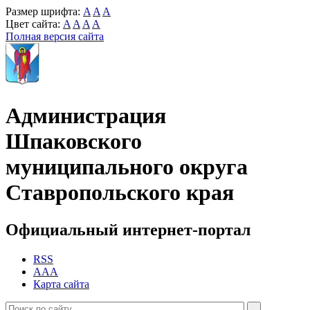
Размер шрифта:
A
A
A
Цвет сайта:
A
A
A
A
Полная версия сайта
Администрация
Шпаковского
муниципального округа
Ставропольского края
Официальный интернет-портал
RSS
AAA
Карта сайта