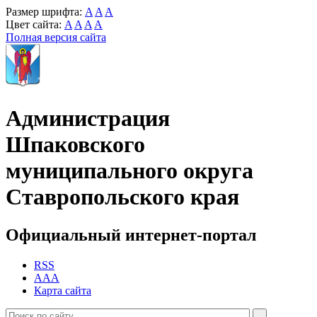
Размер шрифта:
A
A
A
Цвет сайта:
A
A
A
A
Полная версия сайта
Администрация
Шпаковского
муниципального округа
Ставропольского края
Официальный интернет-портал
RSS
AAA
Карта сайта