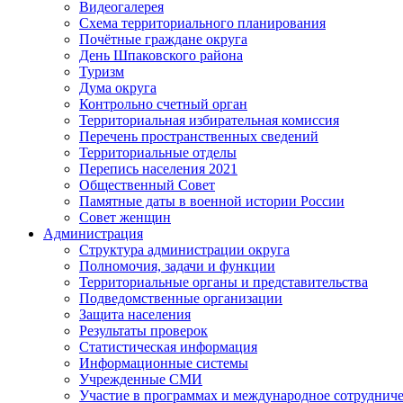
Видеогалерея
Схема территориального планирования
Почётные граждане округа
День Шпаковского района
Туризм
Дума округа
Контрольно счетный орган
Территориальная избирательная комиссия
Перечень пространственных сведений
Территориальные отделы
Перепись населения 2021
Общественный Совет
Памятные даты в военной истории России
Совет женщин
Администрация
Структура администрации округа
Полномочия, задачи и функции
Территориальные органы и представительства
Подведомственные организации
Защита населения
Результаты проверок
Статистическая информация
Информационные системы
Учрежденные СМИ
Участие в программах и международное сотруднич