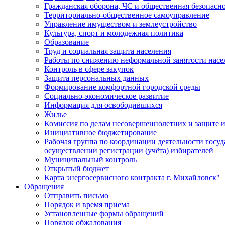
Гражданская оборона, ЧС и общественная безопасн
Территориально-общественное самоуправление
Управление имуществом и землеустройство
Культура, спорт и молодежная политика
Образование
Труд и социальная защита населения
Работы по снижению неформальной занятости насе
Контроль в сфере закупок
Защита персональных данных
Формирование комфортной городской среды
Социально-экономическое развитие
Информация для освободившихся
Жилье
Комиссия по делам несовершеннолетних и защите и
Инициативное бюджетирование
Рабочая группа по координации деятельности госу
осуществлении регистрации (учёта) избирателей
Муниципальный контроль
Открытый бюджет
Карта энергосервисного контракта г. Михайловск"
Обращения
Отправить письмо
Порядок и время приема
Установленные формы обращений
Порядок обжалования