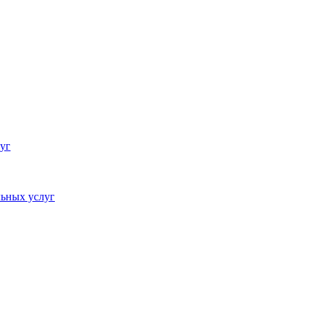
уг
ьных услуг