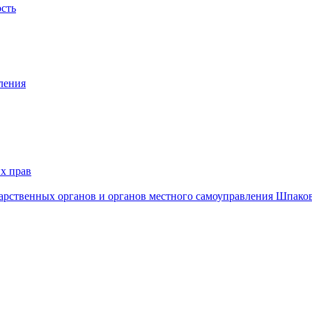
ость
ления
х прав
дарственных органов и органов местного самоуправления Шпако