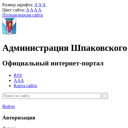
Размер шрифта:
A
A
A
Цвет сайта:
A
A
A
A
Полная версия сайта
Администрация Шпаковского 
Официальный интернет-портал
RSS
AAA
Карта сайта
Войти
Авторизация