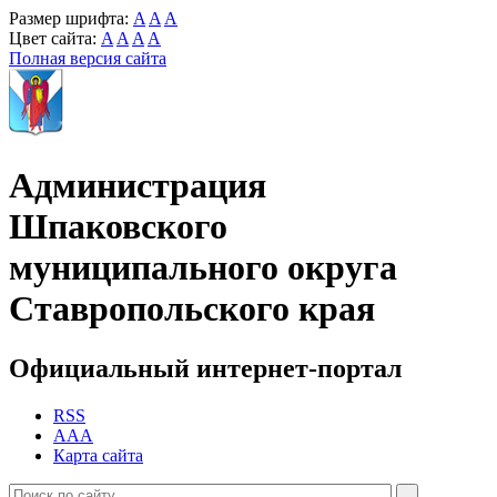
Размер шрифта:
A
A
A
Цвет сайта:
A
A
A
A
Полная версия сайта
Администрация
Шпаковского
муниципального округа
Ставропольского края
Официальный интернет-портал
RSS
AAA
Карта сайта