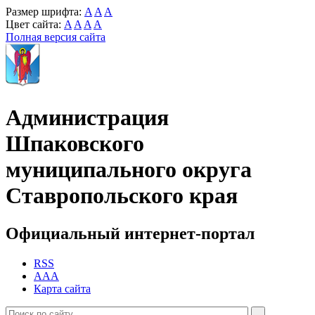
Размер шрифта:
A
A
A
Цвет сайта:
A
A
A
A
Полная версия сайта
Администрация
Шпаковского
муниципального округа
Ставропольского края
Официальный интернет-портал
RSS
AAA
Карта сайта