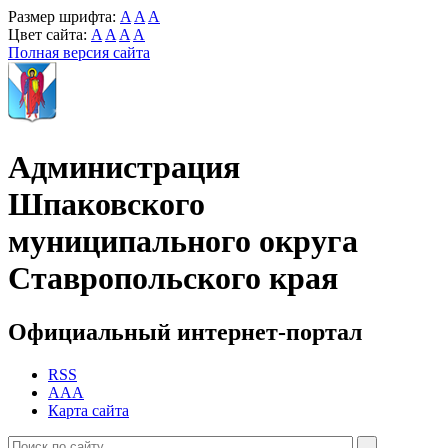
Размер шрифта:
A
A
A
Цвет сайта:
A
A
A
A
Полная версия сайта
Администрация
Шпаковского
муниципального округа
Ставропольского края
Официальный интернет-портал
RSS
AAA
Карта сайта