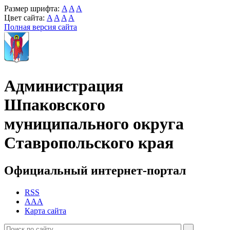
Размер шрифта:
A
A
A
Цвет сайта:
A
A
A
A
Полная версия сайта
Администрация
Шпаковского
муниципального округа
Ставропольского края
Официальный интернет-портал
RSS
AAA
Карта сайта