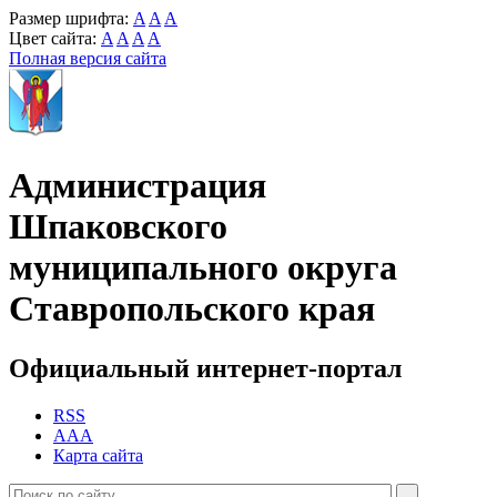
Размер шрифта:
A
A
A
Цвет сайта:
A
A
A
A
Полная версия сайта
Администрация
Шпаковского
муниципального округа
Ставропольского края
Официальный интернет-портал
RSS
AAA
Карта сайта