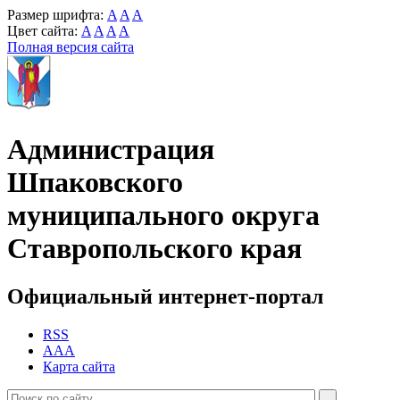
Размер шрифта:
A
A
A
Цвет сайта:
A
A
A
A
Полная версия сайта
Администрация
Шпаковского
муниципального округа
Ставропольского края
Официальный интернет-портал
RSS
AAA
Карта сайта