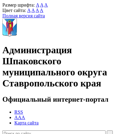
Размер шрифта:
A
A
A
Цвет сайта:
A
A
A
A
Полная версия сайта
Администрация
Шпаковского
муниципального округа
Ставропольского края
Официальный интернет-портал
RSS
AAA
Карта сайта