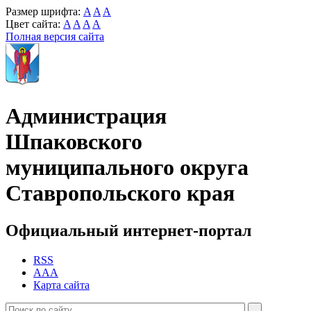
Размер шрифта:
A
A
A
Цвет сайта:
A
A
A
A
Полная версия сайта
Администрация
Шпаковского
муниципального округа
Ставропольского края
Официальный интернет-портал
RSS
AAA
Карта сайта