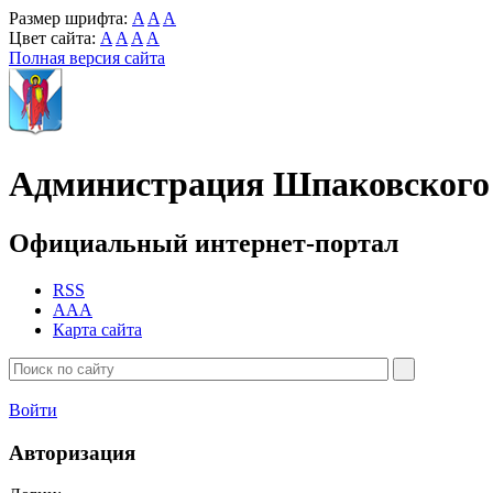
Размер шрифта:
A
A
A
Цвет сайта:
A
A
A
A
Полная версия сайта
Администрация Шпаковского 
Официальный интернет-портал
RSS
AAA
Карта сайта
Войти
Авторизация