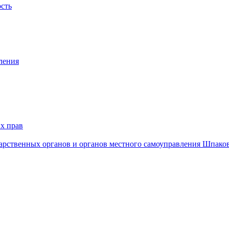
ость
ления
х прав
дарственных органов и органов местного самоуправления Шпако